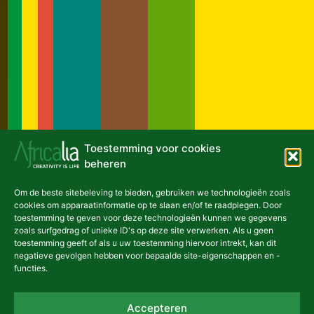
Toestemming voor cookies
beheren
Nieuwste artikels
Om de beste sitebeleving te bieden, gebruiken we technologieën zoals
cookies om apparaatinformatie op te slaan en/of te raadplegen. Door
NIEUWS
toestemming te geven voor deze technologieën kunnen we gegevens
zoals surfgedrag of unieke ID's op deze site verwerken. Als u geen
toestemming geeft of als u uw toestemming hiervoor intrekt, kan dit
negatieve gevolgen hebben voor bepaalde site-eigenschappen en -
functies.
De creatieve industrie van
Oeganda staat in de
Accepteren