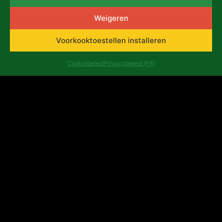
schijnwerpers dankzij het
Weigeren
incubatieprogramma "Koola
Kampala".«
Voorkooktoestellen installeren
7 augustus 2026
Cookiebeleid
Privacybeleid (FR)
NIEUWS
Émergence théâtrale:
wanneer Africalia en Tarmas
de Congolese scène doen
groeien
25 juni 2026