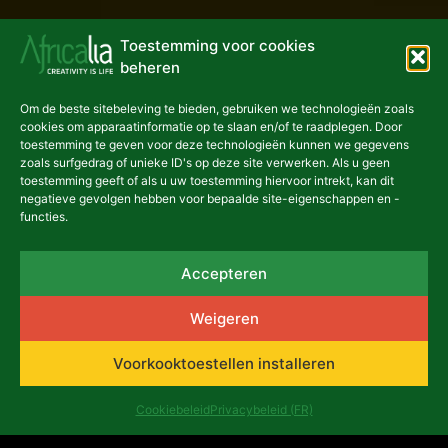
Toestemming voor cookies
beheren
Om de beste sitebeleving te bieden, gebruiken we technologieën zoals
cookies om apparaatinformatie op te slaan en/of te raadplegen. Door
toestemming te geven voor deze technologieën kunnen we gegevens
zoals surfgedrag of unieke ID's op deze site verwerken. Als u geen
toestemming geeft of als u uw toestemming hiervoor intrekt, kan dit
negatieve gevolgen hebben voor bepaalde site-eigenschappen en -
functies.
Accepteren
Weigeren
Voorkooktoestellen installeren
Cookiebeleid
Privacybeleid (FR)