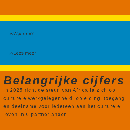
Waarom?
Lees meer
Belangrijke cijfers
In 2025 richt de steun van Africalia zich op
culturele werkgelegenheid, opleiding, toegang
en deelname voor iedereen aan het culturele
leven in 6 partnerlanden.