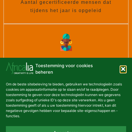
Aantal gecertificeerde mensen dat
tijdens het jaar is opgeleid
144
Toestemming voor cookies
beheren
Jaarlijks aantal culturele spelers uit elk
Om de beste sitebeleving te bieden, gebruiken we technologieën zoals
land dat door de partners wordt
cookies om apparaatinformatie op te slaan en/of te raadplegen. Door
toestemming te geven voor deze technologieën kunnen we gegevens
gestimuleerd
zoals surfgedrag of unieke ID's op deze site verwerken. Als u geen
toestemming geeft of als u uw toestemming hiervoor intrekt, kan dit
negatieve gevolgen hebben voor bepaalde site-eigenschappen en -
functies.