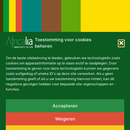
Toestemming voor cookies
beheren
Om de beste sitebeleving te bieden, gebruiken we technologieën zoals
Nieuwste artikels
cookies om apparaatinformatie op te slaan en/of te raadplegen. Door
toestemming te geven voor deze technologieën kunnen we gegevens
NIEUWS
zoals surfgedrag of unieke ID's op deze site verwerken. Als u geen
toestemming geeft of als u uw toestemming hiervoor intrekt, kan dit
negatieve gevolgen hebben voor bepaalde site-eigenschappen en -
functies.
Accepteren
Émergence théâtrale:
Weigeren
wanneer Africalia en Tarmas
de Congolese scène doen