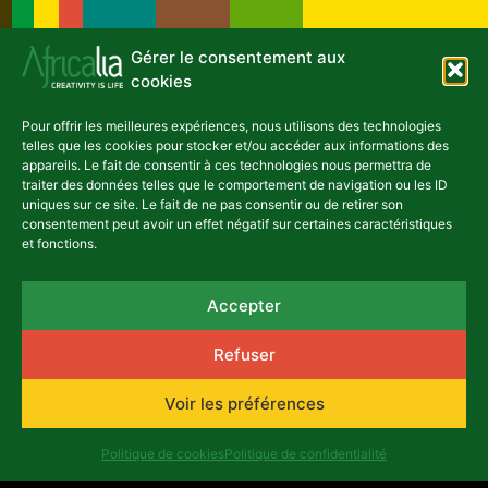
Gérer le consentement aux
cookies
Articles récents
Pour offrir les meilleures expériences, nous utilisons des technologies
ACTUALITÉS
telles que les cookies pour stocker et/ou accéder aux informations des
appareils. Le fait de consentir à ces technologies nous permettra de
traiter des données telles que le comportement de navigation ou les ID
uniques sur ce site. Le fait de ne pas consentir ou de retirer son
consentement peut avoir un effet négatif sur certaines caractéristiques
et fonctions.
Émergence théâtrale : quand
Accepter
Africalia et le Tarmac des
Auteurs font grandir la scène
Refuser
congolaise
Voir les préférences
25 juin, 2026
Politique de cookies
Politique de confidentialité
ACTUALITÉS