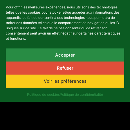
Pour offrir les meilleures expériences, nous utilisons des technologies
telles que les cookies pour stocker et/ou accéder aux informations des
appareils. Le fait de consentir à ces technologies nous permettra de
traiter des données telles que le comportement de navigation ou les ID
uniques sur ce site. Le fait de ne pas consentir ou de retirer son
consentement peut avoir un effet négatif sur certaines caractéristiques
et fonctions.
NEWSLETTER
Accepter
Refuser
asbl Africalia vzw
Voir les préférences
Rue du Congrès 13
1000 Bruxelles
Belgique
Politique de cookies
Politique de confidentialité
africalia@africalia.be
+32 2 412 58 80
Contact