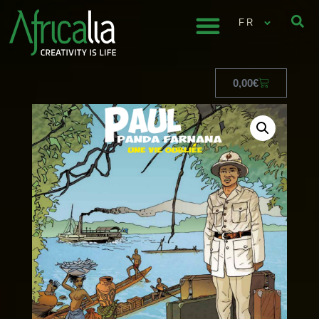
FR
0,00
€