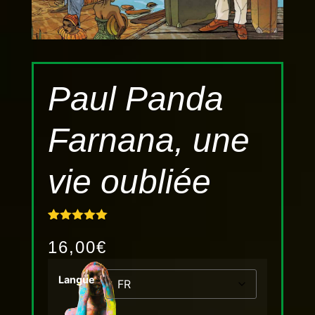
Paul Panda
Farnana, une
vie oubliée
Noté
1
5.00
sur 5
16,00
€
basé sur
notation
client
Langue