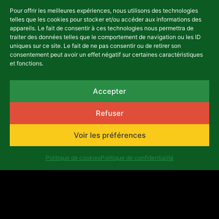
Pour offrir les meilleures expériences, nous utilisons des technologies
telles que les cookies pour stocker et/ou accéder aux informations des
appareils. Le fait de consentir à ces technologies nous permettra de
traiter des données telles que le comportement de navigation ou les ID
uniques sur ce site. Le fait de ne pas consentir ou de retirer son
consentement peut avoir un effet négatif sur certaines caractéristiques
et fonctions.
NEWSLETTER
Accepter
Refuser
Voir les préférences
asbl Africalia vzw
Rue du Congrès 13
Politique de cookies
Politique de confidentialité
1000 Bruxelles
Belgique
africalia@africalia.be
+32 2 412 58 80