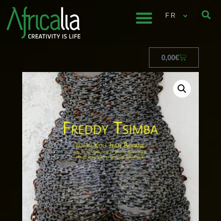
FR
0,00
€