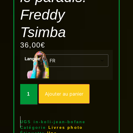
Freddy
Tsimba
36,00
€
Langue
Ajouter au panier
UGS
in-koli-jean-bofane
Catégorie
Livres photo