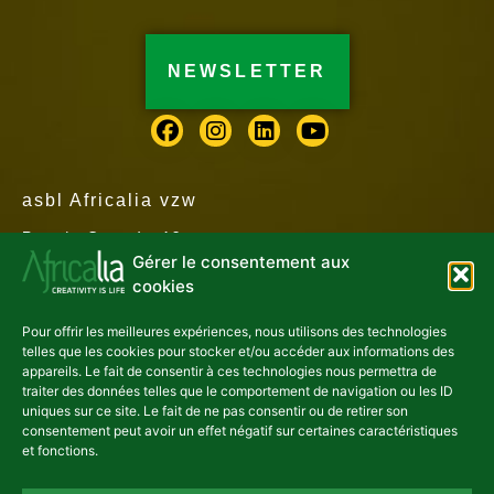
NEWSLETTER
asbl Africalia vzw
Rue du Congrès 13
1000 Bruxelles
Gérer le consentement aux
Belgique
cookies
africalia@africalia.be
+32 2 412 58 80
Pour offrir les meilleures expériences, nous utilisons des technologies
telles que les cookies pour stocker et/ou accéder aux informations des
appareils. Le fait de consentir à ces technologies nous permettra de
traiter des données telles que le comportement de navigation ou les ID
Contact
uniques sur ce site. Le fait de ne pas consentir ou de retirer son
Archives
consentement peut avoir un effet négatif sur certaines caractéristiques
et fonctions.
Code éthique
Politique de confidentialité