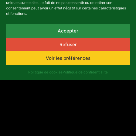
uniques sur ce site. Le fait de ne pas consentir ou de retirer son
culturels à Ouagadougou et
consentement peut avoir un effet négatif sur certaines caractéristiques
Bobo-Dioulasso
et fonctions.
13 mai, 2025
Accepter
ACTUALITÉS
Refuser
Voir les préférences
Politique de cookies
Politique de confidentialité
Artistes en résidence
artistique auprès des
partenaires du programme
Belgique
13 mars, 2024
ACTUALITÉS