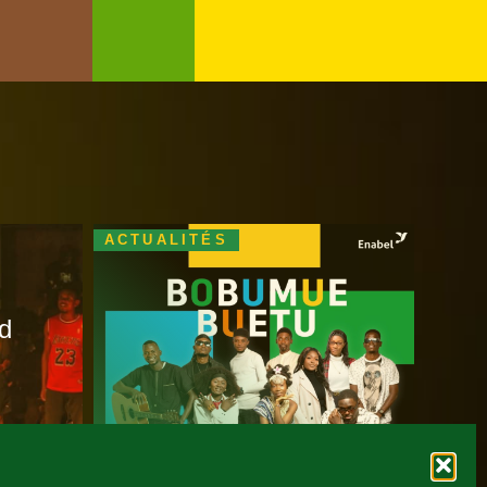
ACTUALITÉS
nd
e
Bobumue Buetu :
album et concert