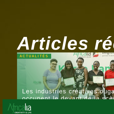
Articles r
ACTUALITÉS
Les industries créatives oug
occupent le devant de la scè
du programme d'incubation «
Kampala »