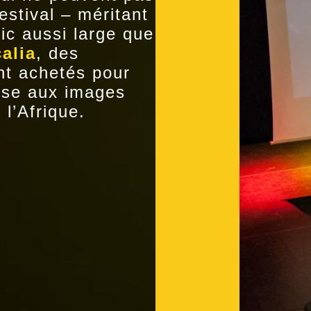
estival – méritant
ic aussi large que
calia
, des
nt achetés pour
rise aux images
 l’Afrique.