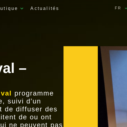
utique
Actualités
FR
val –
ival
programme
, suivi d’un
t de diffuser des
itent de ou ont
qui ne peuvent pas