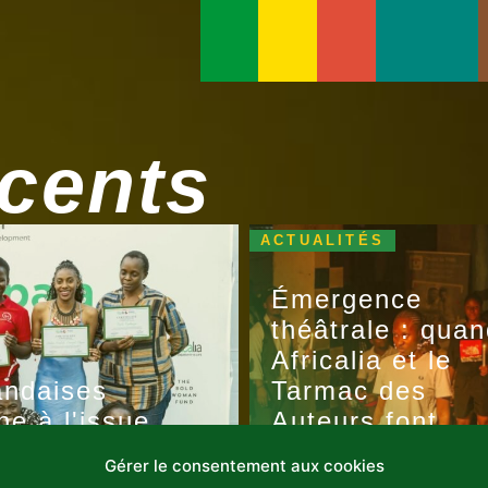
écents
ACTUALITÉS
Émergence
théâtrale : qua
Africalia et le
andaises
Tarmac des
ne à l'issue
Auteurs font
 Koola
grandir la scèn
Gérer le consentement aux cookies
congolaise