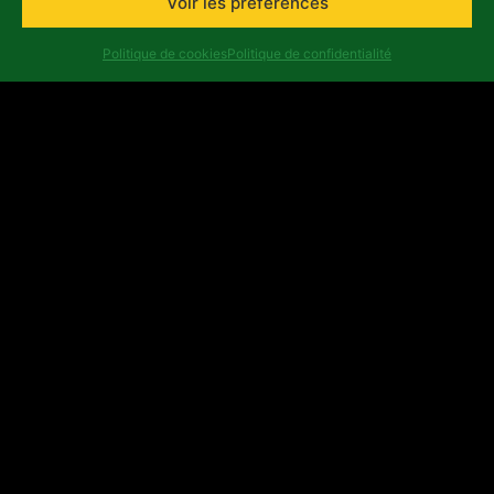
Voir les préférences
asbl Africalia vzw
Politique de cookies
Politique de confidentialité
Rue du Congrès 13
1000 Bruxelles
Belgique
africalia@africalia.be
+32 2 412 58 80
Contact
Archives
Code éthique
Politique de confidentialité
Rapports d'évaluation
Numéro d’entreprise : 0474.198.059 | IBAN : BE47
3101 8017 6980
Copyright ©Africalia 2025 | Graphisme & Squelette
Banlieues asbl