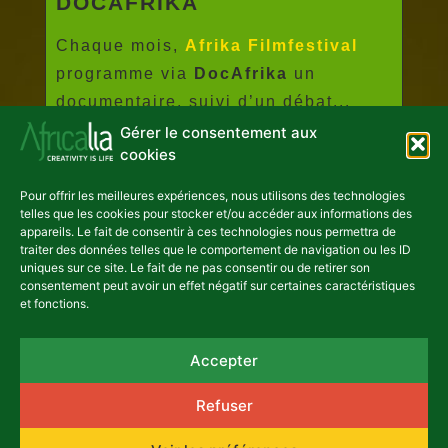
DOCAFRIKA
Chaque mois,
Afrika Filmfestival
programme via
DocAfrika
un
documentaire, suivi d’un débat...
Gérer le consentement aux
Lire plus
cookies
Pour offrir les meilleures expériences, nous utilisons des technologies
telles que les cookies pour stocker et/ou accéder aux informations des
appareils. Le fait de consentir à ces technologies nous permettra de
traiter des données telles que le comportement de navigation ou les ID
uniques sur ce site. Le fait de ne pas consentir ou de retirer son
consentement peut avoir un effet négatif sur certaines caractéristiques
et fonctions.
Accepter
NEWSLETTER
Refuser