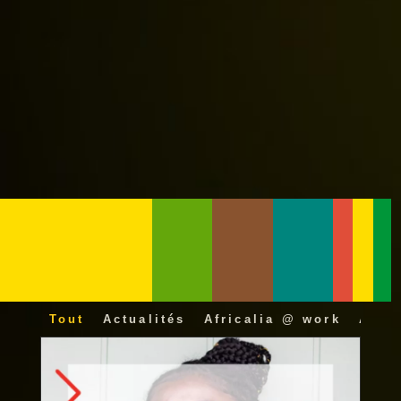
Tout
Actualités
Africalia @ work
Afric