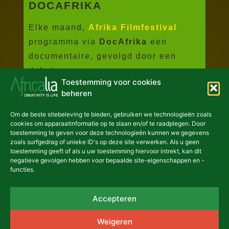
DOCAFRIKA
Elke maand,
Afrika Filmfestival
programma via
DocAfrika
een
documentaire, gevolgd door een
debat...
Toestemming voor cookies
Meer lezen
beheren
Om de beste sitebeleving te bieden, gebruiken we technologieën zoals
cookies om apparaatinformatie op te slaan en/of te raadplegen. Door
toestemming te geven voor deze technologieën kunnen we gegevens
zoals surfgedrag of unieke ID's op deze site verwerken. Als u geen
toestemming geeft of als u uw toestemming hiervoor intrekt, kan dit
negatieve gevolgen hebben voor bepaalde site-eigenschappen en -
functies.
Accepteren
NIEUWSBRIEF
Weigeren