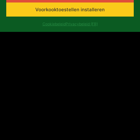
Voorkooktoestellen installeren
Cookiebeleid
Privacybeleid (FR)
asbl Africalia vzw
Congresstraat 13
1000 Brussel
België
africalia@africalia.be
+32 2 412 58 80
Contact
Archief
Ethische code
Privacybeleid (FR)
Evaluatierapporten
Ondernemingsnummer: 0474.198.059 | IBAN : BE47
3101 8017 6980
Copyright ©Africalia 2025 | Grafisch ontwerp en