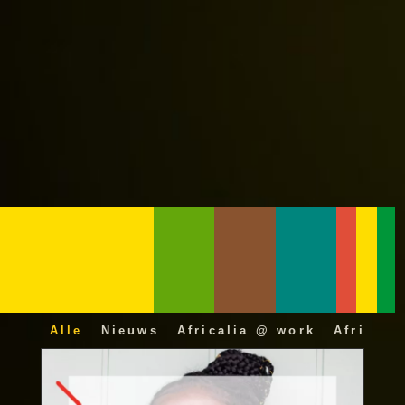
Alle
Nieuws
Africalia @ work
Africali