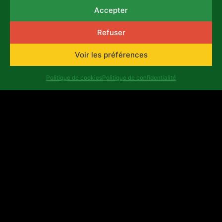
Accepter
Bobumue Buetu : album et
concert
Refuser
13 mai, 2026
Voir les préférences
ACTUALITÉS
Politique de cookies
Politique de confidentialité
Jeunesse Créative : fin du
parcours d’accompagnement
à Lubumbashi
24 avril, 2026