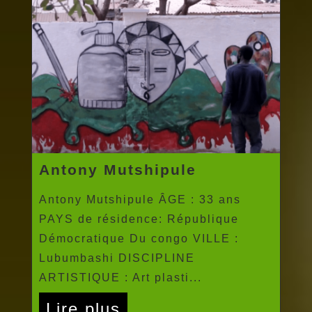
Antony Mutshipule
Antony Mutshipule ÂGE : 33 ans
PAYS de résidence: République
Démocratique Du congo VILLE :
Lubumbashi DISCIPLINE
ARTISTIQUE : Art plasti...
Lire plus