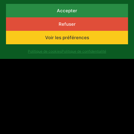
résidence: Kenya VILLE: Nairobi
Accepter
DISCIPLINE ARTISTIQUE: Art
visuel...
Refuser
Lire plus
Voir les préférences
Politique de cookies
Politique de confidentialité
Eric Omwanda Nehemiah