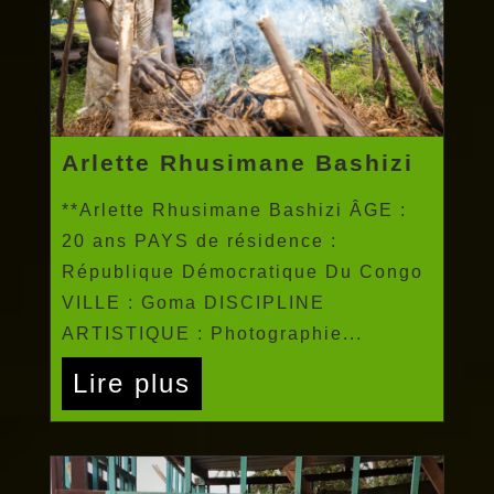
Arlette Rhusimane Bashizi
**Arlette Rhusimane Bashizi ÂGE :
20 ans PAYS de résidence :
République Démocratique Du Congo
VILLE : Goma DISCIPLINE
ARTISTIQUE : Photographie...
Lire plus