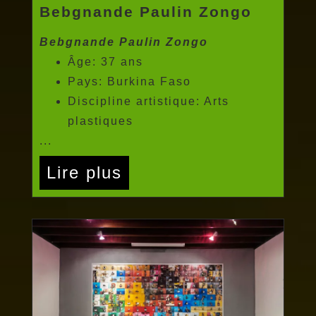
Bebgnande Paulin Zongo
Bebgnande Paulin Zongo
Âge: 37 ans
Pays: Burkina Faso
Discipline artistique: Arts
plastiques
...
Lire plus