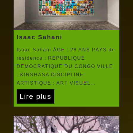
Isaac Sahani
Isaac Sahani ÂGE : 28 ANS PAYS de
résidence : REPUBLIQUE
DEMOCRATIQUE DU CONGO VILLE
: KINSHASA DISCIPLINE
ARTISTIQUE : ART VISUEL...
Lire plus