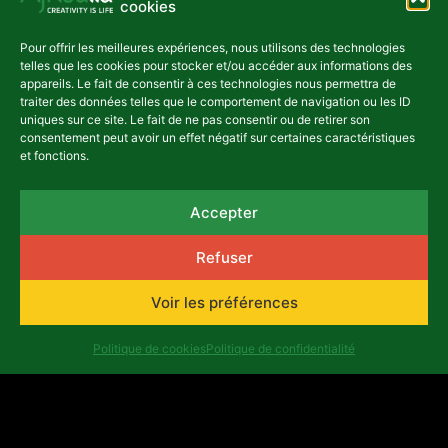
cookies
Pour offrir les meilleures expériences, nous utilisons des technologies
telles que les cookies pour stocker et/ou accéder aux informations des
appareils. Le fait de consentir à ces technologies nous permettra de
traiter des données telles que le comportement de navigation ou les ID
uniques sur ce site. Le fait de ne pas consentir ou de retirer son
consentement peut avoir un effet négatif sur certaines caractéristiques
et fonctions.
Articles récents
Accepter
ACTUALITÉS
Refuser
Voir les préférences
Les industries créatives
Politique de cookies
Politique de confidentialité
ougandaises occupent le
devant de la scène à l'issue
du programme d'incubation «
Koola Kampala »