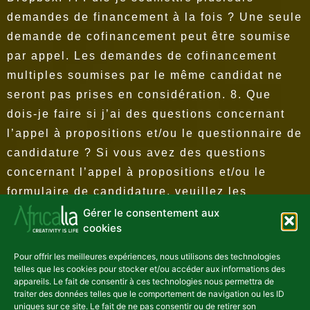
demandes de financement à la fois ? Une seule
demande de cofinancement peut être soumise
par appel. Les demandes de cofinancement
multiples soumises par le même candidat ne
seront pas prises en considération.
8. Que
dois-je faire si j’ai des questions concernant
l’appel à propositions et/ou le questionnaire de
candidature ? Si vous avez des questions
concernant l’appel à propositions et/ou le
formulaire de candidature, veuillez les
adresser uniquement par email à
Gérer le consentement aux
cookies
inge.pauwels@africalia.be
avant le 7 juillet
2019. Les FAQs seront régulièrement mises à
Pour offrir les meilleures expériences, nous utilisons des technologies
jour.
9. Quand pourrai-je avoir les résultats du
telles que les cookies pour stocker et/ou accéder aux informations des
appareils. Le fait de consentir à ces technologies nous permettra de
processus d’évaluation de ma candidature ?
traiter des données telles que le comportement de navigation ou les ID
uniques sur ce site. Le fait de ne pas consentir ou de retirer son
Les résultats de l’appel à projets seront