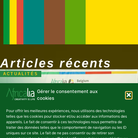
Articles récents
ACTUALITÉS
Gérer le consentement aux
cookies
Les industries créatives
Pour offrir les meilleures expériences, nous utilisons des technologies
ougandaises occupent le
telles que les cookies pour stocker et/ou accéder aux informations des
appareils. Le fait de consentir à ces technologies nous permettra de
devant de la scène à l'issue
traiter des données telles que le comportement de navigation ou les ID
du programme d'incubation «
uniques sur ce site. Le fait de ne pas consentir ou de retirer son