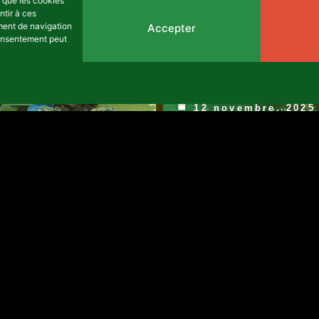
s que les cookies
ntir à ces
andaises
ment de navigation
Accepter
 consentement peut
ne à l'issue
Africalia 25 :
 Koola
TABLES ROND
5/12
12 novembre, 2025