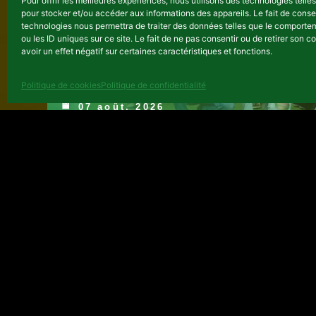
Pour offrir les meilleures expériences, nous utilisons des technologies telle
pour stocker et/ou accéder aux informations des appareils. Le fait de conse
Les industries créatives oug
technologies nous permettra de traiter des données telles que le comporte
ou les ID uniques sur ce site. Le fait de ne pas consentir ou de retirer son
occupent le devant de la scè
avoir un effet négatif sur certaines caractéristiques et fonctions.
du programme d'incubation «
Kampala »
Politique de cookies
Politique de confidentialité
07 août, 2026
AFRICALIA @ WORK
Koola Kampala