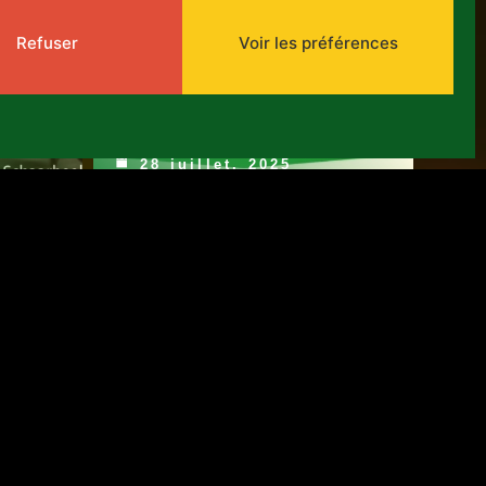
d'accompagnement
de 10 espaces
Refuser
Voir les préférences
culturels à
ES
Ouagadougou et
Bobo Dioulasso
28 juillet, 2025