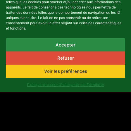
telles que les cookies pour stocker et/ou accéder aux informations des
appareils. Le fait de consentir à ces technologies nous permettra de
traiter des données telles que le comportement de navigation ou les ID
asbl Africalia vzw
uniques sur ce site. Le fait de ne pas consentir ou de retirer son
consentement peut avoir un effet négatif sur certaines caractéristiques
Rue du Congrès 13
et fonctions.
1000 Bruxelles
Belgique
africalia@africalia.be
Accepter
+32 2 412 58 80
Refuser
Voir les préférences
Contact
Archives
Code éthique
Politique de cookies
Politique de confidentialité
Politique de confidentialité
Rapports d'évaluation
Numéro d’entreprise : 0474.198.059 | IBAN : BE47
3101 8017 6980
Copyright ©Africalia 2025 | Graphisme & Squelette
Banlieues asbl