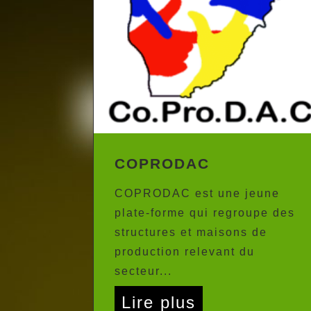
COPRODAC
COPRODAC est une jeune
plate-forme qui regroupe des
structures et maisons de
production relevant du
secteur...
Lire plus