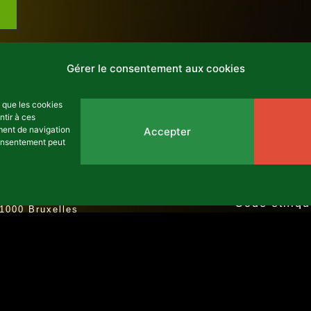
Gérer le consentement aux cookies
s que les cookies
ntir à ces
ment de navigation
Accepter
 consentement peut
Contact
asbl Africalia vzw
Archives
Rue du Congrès 13
Code éthiq
1000 Bruxelles
Politique de
Belgique
africalia@africalia.be
Rapports d'
+32 2 412 58 80
E47 3101 8017 6980
ette
Banlieues asbl