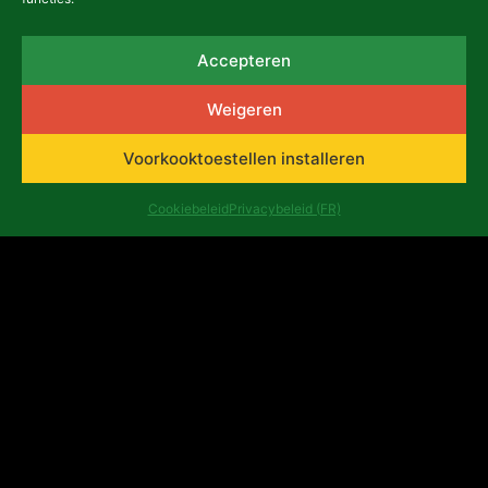
Projectoproep België 2025:
metamorfosen en materiaal
Accepteren
29 oktober 2025
Weigeren
NIEUWS
Voorkooktoestellen installeren
Cookiebeleid
Privacybeleid (FR)
Geselecteerde projecten uit
de oproep tot het indienen
van voorstellen voor het
programma België 2024
14 mei 2024
NIEUWS