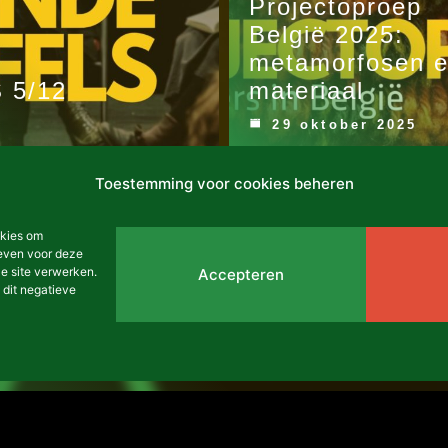
Projectoproep
België 2025:
metamorfosen 
 5/12
materiaal
29 oktober 2025
Toestemming voor cookies beheren
okies om
geven voor deze
e site verwerken.
Accepteren
 dit negatieve
Africalia: Kunst en veerkracht in