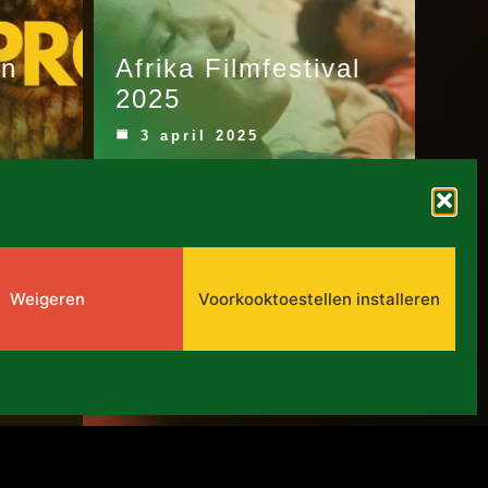
en
Afrika Filmfestival
2025
3 april 2025
Weigeren
Voorkooktoestellen installeren