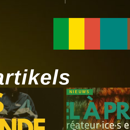
rtikels
NIEUWS