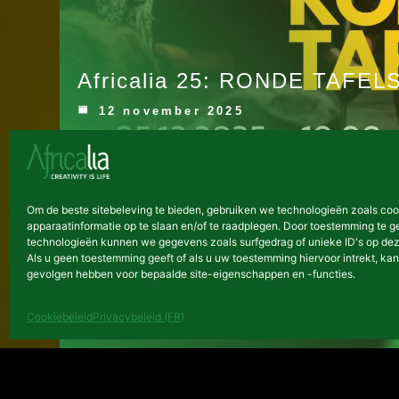
Africalia 25: RONDE TAFELS
12 november 2025
KALENDER
Om de beste sitebeleving te bieden, gebruiken we technologieën zoals co
apparaatinformatie op te slaan en/of te raadplegen. Door toestemming te 
technologieën kunnen we gegevens zoals surfgedrag of unieke ID's op dez
Als u geen toestemming geeft of als u uw toestemming hiervoor intrekt, kan
gevolgen hebben voor bepaalde site-eigenschappen en -functies.
Cookiebeleid
Privacybeleid (FR)
Panel 2 Le Forum Culturel x 
crisissituaties
3 april 2025