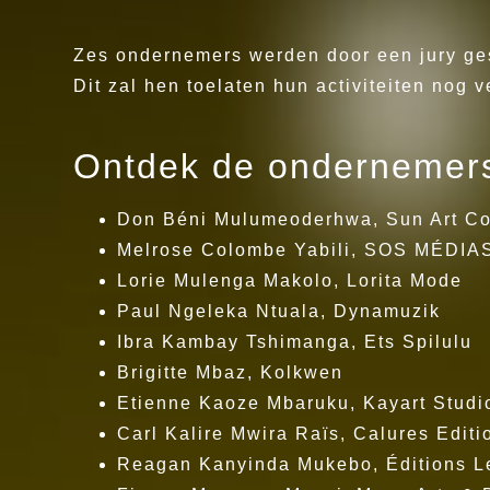
Zes ondernemers werden door een jury ges
Dit zal hen toelaten hun activiteiten nog 
Ontdek de ondernemer
Don Béni Mulumeoderhwa, Sun Art C
Melrose Colombe Yabili, SOS MÉDI
Lorie Mulenga Makolo, Lorita Mode
Paul Ngeleka Ntuala, Dynamuzik
Ibra Kambay Tshimanga, Ets Spilulu
Brigitte Mbaz, Kolkwen
Etienne Kaoze Mbaruku, Kayart Studi
Carl Kalire Mwira Raïs, Calures Editi
Reagan Kanyinda Mukebo, Éditions Le