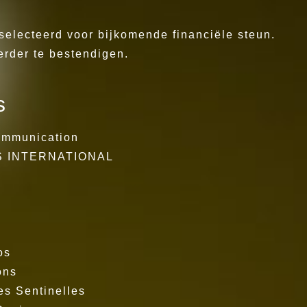
electeerd voor bijkomende financiële steun.
verder te bestendigen.
s
ommunication
AS INTERNATIONAL
os
ons
s Sentinelles