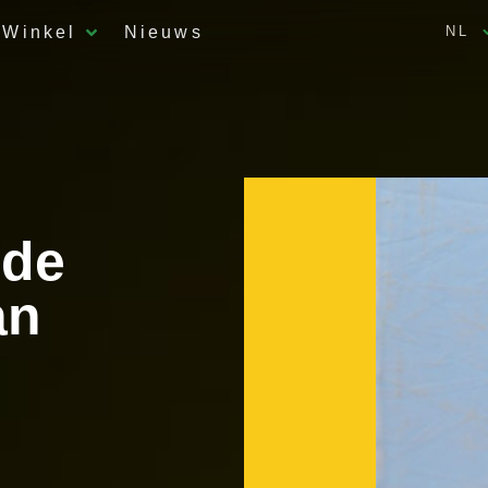
Winkel
Nieuws
NL
 de
an