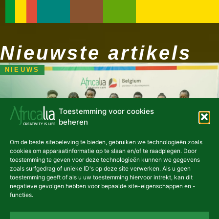
Nieuwste artikels
NIEUWS
Toestemming voor cookies
De creatieve industrie van
beheren
Oeganda staat in de
Om de beste sitebeleving te bieden, gebruiken we technologieën zoals
schijnwerpers dankzij het
cookies om apparaatinformatie op te slaan en/of te raadplegen. Door
toestemming te geven voor deze technologieën kunnen we gegevens
incubatieprogramma "Koola
zoals surfgedrag of unieke ID's op deze site verwerken. Als u geen
Kampala".«
toestemming geeft of als u uw toestemming hiervoor intrekt, kan dit
negatieve gevolgen hebben voor bepaalde site-eigenschappen en -
functies.
7 augustus 2026