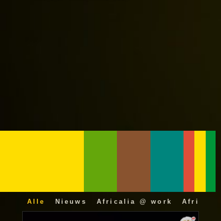
Alle
Nieuws
Africalia @ work
Africali