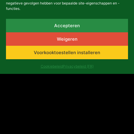
negatieve gevolgen hebben voor bepaalde site-eigenschappen en -
functies.
Accepteren
Weigeren
NIEUWSBRIEF
Voorkooktoestellen installeren
Cookiebeleid
Privacybeleid (FR)
asbl Africalia vzw
Congresstraat 13
1000 Brussel
België
africalia@africalia.be
+32 2 412 58 80