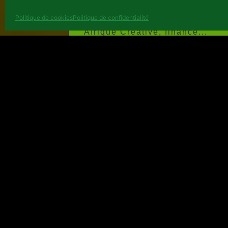
plusieurs partenaires
internationaux le programme
Politique de cookies
Politique de confidentialité
Afrique Créative, financé...
Lire plus