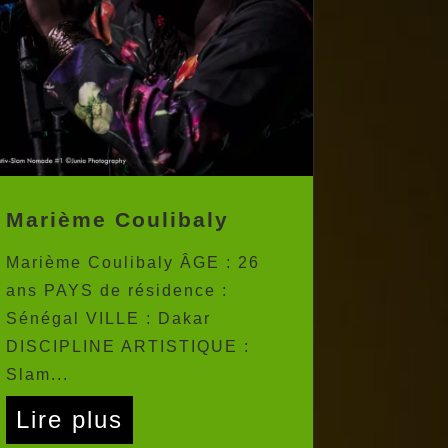
Marième Coulibaly
Marième Coulibaly ÂGE : 26
ans PAYS de résidence :
Sénégal VILLE : Dakar
DISCIPLINE ARTISTIQUE :
Slam...
Lire plus