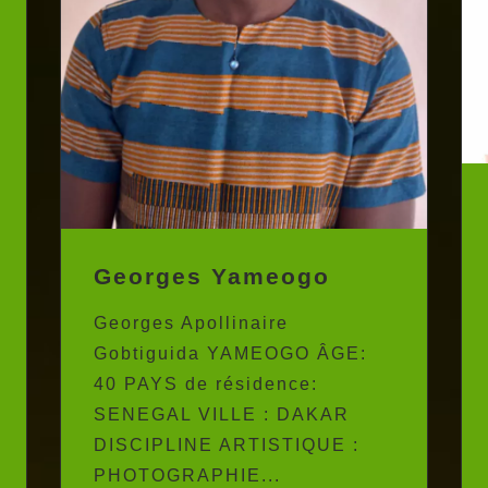
Georges Yameogo
Georges Apollinaire
Gobtiguida YAMEOGO ÂGE:
40 PAYS de résidence:
SENEGAL VILLE : DAKAR
DISCIPLINE ARTISTIQUE :
PHOTOGRAPHIE...