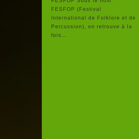
FESFOP Sous le nom
FESFOP (Festival
International de Folklore et de
Percussion), on retrouve à la
fois...