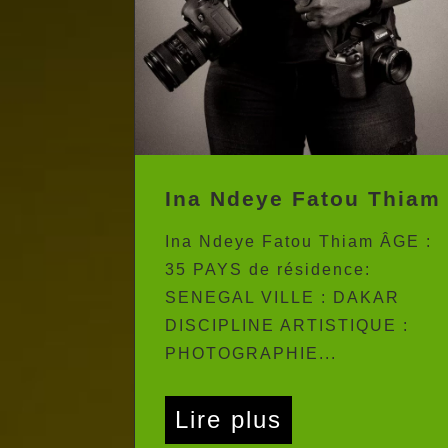
Ina Ndeye Fatou Thiam
Ina Ndeye Fatou Thiam ÂGE :
35 PAYS de résidence:
SENEGAL VILLE : DAKAR
DISCIPLINE ARTISTIQUE :
PHOTOGRAPHIE...
Lire plus