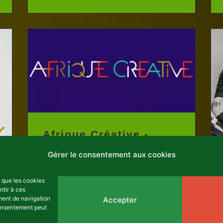
Afrique Créative -
L'appel à candidatures
Gérer le consentement aux cookies
est ouvert
s que les cookies
Afrique Créative
est un
ntir à ces
programme d’incubation
ment de navigation
Accepter
 consentement peut
d'entreprises culturelles et