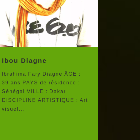
Ibou Diagne
Ibrahima Fary Diagne ÂGE :
39 ans PAYS de résidence :
Sénégal VILLE : Dakar
DISCIPLINE ARTISTIQUE : Art
visuel...