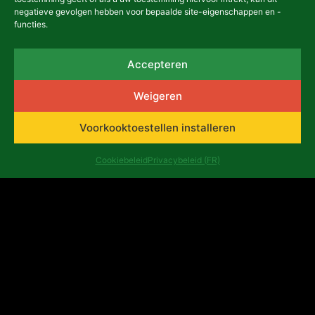
negatieve gevolgen hebben voor bepaalde site-eigenschappen en -
functies.
Panel 2 Le Forum Culturel x
Africalia: Kunst en
Accepteren
veerkracht in crisissituaties
Weigeren
3 april 2025
Voorkooktoestellen installeren
KALENDER
Cookiebeleid
Privacybeleid (FR)
Panel 1 Le Forum Culturel x
Africalia:
Gendervertegenwoordiging in
kunst en cultuur