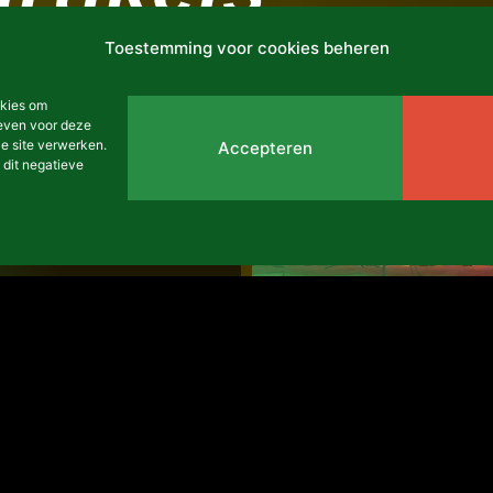
ARCHIEF
Toestemming voor cookies beheren
okies om
geven voor deze
e site verwerken.
Accepteren
 dit negatieve
het
021
FESFOP
15 juni 2022