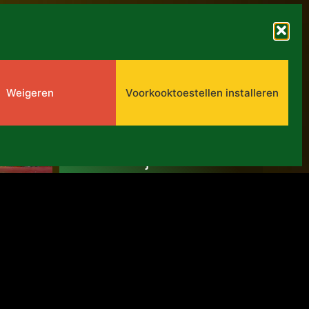
ARCHIEF
Weigeren
Voorkooktoestellen installeren
PPA 2017-2021:
Tussentijdse
evaluaties
16 februari 2021