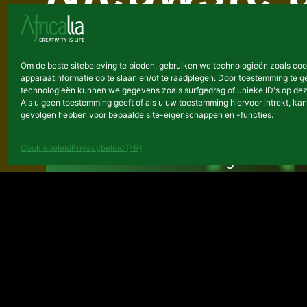
ARCHIEF
Om de beste sitebeleving te bieden, gebruiken we technologieën zoals co
apparaatinformatie op te slaan en/of te raadplegen. Door toestemming te 
technologieën kunnen we gegevens zoals surfgedrag of unieke ID's op dez
Als u geen toestemming geeft of als u uw toestemming hiervoor intrekt, kan
gevolgen hebben voor bepaalde site-eigenschappen en -functies.
Cookiebeleid
Privacybeleid (FR)
Eindevaluatieverslagen van 
meerjarenprogramma 2017-2
26 juli, 2022
ARCHIEF