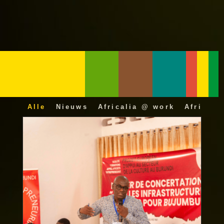
Alle
Nieuws
Africalia @ work
Africali