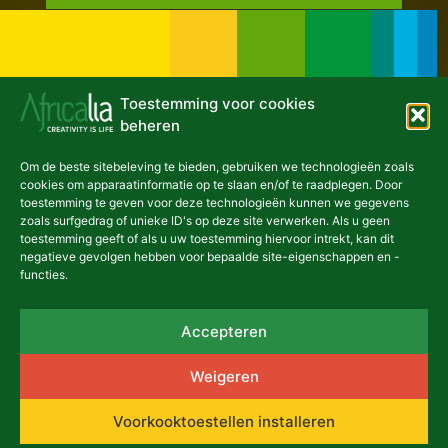
Toestemming voor cookies
beheren
Om de beste sitebeleving te bieden, gebruiken we technologieën zoals
NIEUWSBRIEF
cookies om apparaatinformatie op te slaan en/of te raadplegen. Door
toestemming te geven voor deze technologieën kunnen we gegevens
zoals surfgedrag of unieke ID's op deze site verwerken. Als u geen
toestemming geeft of als u uw toestemming hiervoor intrekt, kan dit
negatieve gevolgen hebben voor bepaalde site-eigenschappen en -
functies.
asbl Africalia vzw
Accepteren
Congresstraat 13
1000 Brussel
België
Weigeren
africalia@africalia.be
+32 2 412 58 80
Voorkooktoestellen installeren