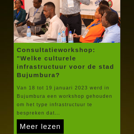
Consultatieworkshop:
"Welke culturele
infrastructuur voor de stad
Bujumbura?
Van 18 tot 19 januari 2023 werd in
Bujumbura een workshop gehouden
om het type infrastructuur te
bespreken dat...
Meer lezen