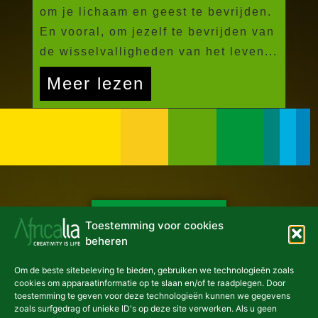
om je lichaam en geest te bevrijden.
En vooral, om jezelf te bevrijden van
de wisselvalligheden van het leven...
Meer lezen
NIEUWSBRIEF
Toestemming voor cookies
beheren
Om de beste sitebeleving te bieden, gebruiken we technologieën zoals
cookies om apparaatinformatie op te slaan en/of te raadplegen. Door
toestemming te geven voor deze technologieën kunnen we gegevens
asbl Africalia vzw
zoals surfgedrag of unieke ID's op deze site verwerken. Als u geen