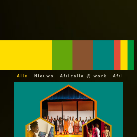
Alle
Nieuws
Africalia @ work
Africali