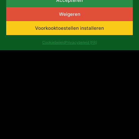
Accepteren
asbl Africalia vzw
Weigeren
Congresstraat 13
1000 Brussel
België
Voorkooktoestellen installeren
africalia@africalia.be
+32 2 412 58 80
Cookiebeleid
Privacybeleid (FR)
Contact
Archief
Ethische code
Privacybeleid (FR)
Evaluatierapporten
Ondernemingsnummer: 0474.198.059 | IBAN : BE47
3101 8017 6980
Copyright ©Africalia 2025 | Grafisch ontwerp en
sitemap
Banlieues asbl
Africalia wordt ondersteund door