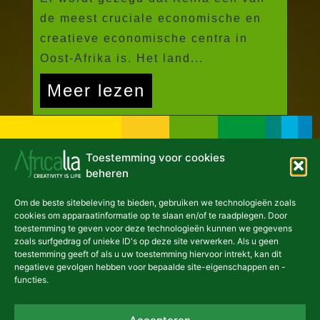
de meest cruciale economische en
creatieve economische centra in
Oost-Afrika is. Het land...
Meer lezen
Toestemming voor cookies
beheren
Om de beste sitebeleving te bieden, gebruiken we technologieën zoals
cookies om apparaatinformatie op te slaan en/of te raadplegen. Door
toestemming te geven voor deze technologieën kunnen we gegevens
zoals surfgedrag of unieke ID's op deze site verwerken. Als u geen
NIEUWSBRIEF
toestemming geeft of als u uw toestemming hiervoor intrekt, kan dit
negatieve gevolgen hebben voor bepaalde site-eigenschappen en -
functies.