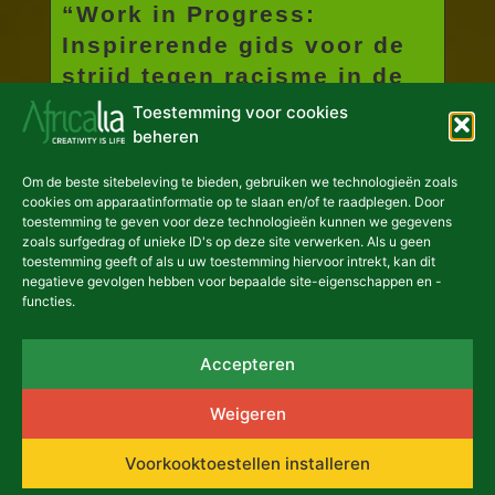
“Work in Progress:
Inspirerende gids voor de
strijd tegen racisme in de
culturele sector”
Toestemming voor cookies
beheren
Deze inspiratiegids, ontworpen door
Om de beste sitebeleving te bieden, gebruiken we technologieën zoals
Africalia in samenwerking met
cookies om apparaatinformatie op te slaan en/of te raadplegen. Door
RAB/BKO, biedt tips en ideeën...
toestemming te geven voor deze technologieën kunnen we gegevens
zoals surfgedrag of unieke ID's op deze site verwerken. Als u geen
Meer lezen
toestemming geeft of als u uw toestemming hiervoor intrekt, kan dit
negatieve gevolgen hebben voor bepaalde site-eigenschappen en -
functies.
Accepteren
Weigeren
Voorkooktoestellen installeren