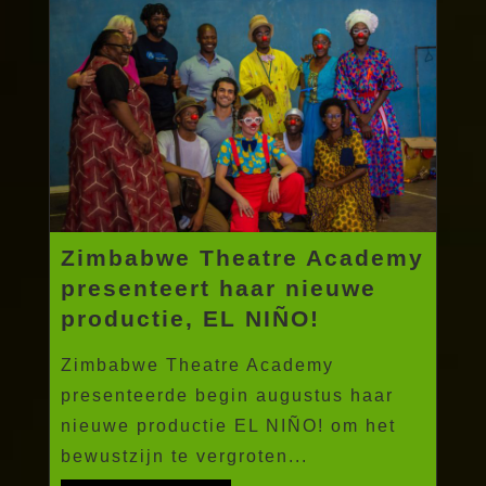
Zimbabwe Theatre Academy
presenteert haar nieuwe
productie, EL NIÑO!
Zimbabwe Theatre Academy
presenteerde begin augustus haar
nieuwe productie EL NIÑO! om het
bewustzijn te vergroten...