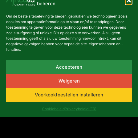
beheren
Om de beste sitebeleving te bieden, gebruiken we technologieën zoals
cookies om apparaatinformatie op te slaan en/of te raadplegen. Door
toestemming te geven voor deze technologieën kunnen we gegevens
zoals surfgedrag of unieke ID's op deze site verwerken. Als u geen
toestemming geeft of als u uw toestemming hiervoor intrekt, kan dit
negatieve gevolgen hebben voor bepaalde site-eigenschappen en -
functies.
Accepteren
Weigeren
Magalie Kisukurume's
missie naar Oeganda: het
Voorkooktoestellen installeren
versterken van culturele en
creatieve partnerschappen
Cookiebeleid
Privacybeleid (FR)
Van 24 tot 30 juli voerde Magalie
Kisukurume, programmamanager