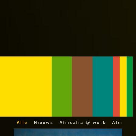
Alle
Nieuws
Africalia @ work
Africali