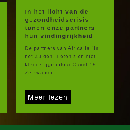
In het licht van de
gezondheidscrisis
tonen onze partners
hun vindingrijkheid
De partners van Africalia "in
het Zuiden" lieten zich niet
klein krijgen door Covid-19.
Ze kwamen...
Meer lezen