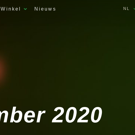
Winkel
Nieuws
NL
mber 2020