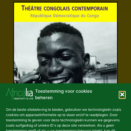
Toestemming voor cookies
beheren
Om de beste sitebeleving te bieden, gebruiken we technologieën zoals
Andere publicaties
cookies om apparaatinformatie op te slaan en/of te raadplegen. Door
Hedendaags Congolees
toestemming te geven voor deze technologieën kunnen we gegevens
zoals surfgedrag of unieke ID's op deze site verwerken. Als u geen
theater
toestemming geeft of als u uw toestemming hiervoor intrekt, kan dit