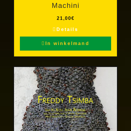
Machini
21,00
€
Details
In winkelmand