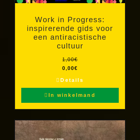
Andere publicaties
Work in Progress:
inspirerende gids voor
een antiracistische
cultuur
1,00
€
0,00
€
Details
In winkelmand