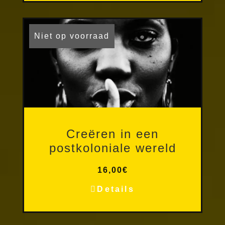
Niet op voorraad
Andere publicaties
Creëren in een
postkoloniale wereld
16,00
€
Details