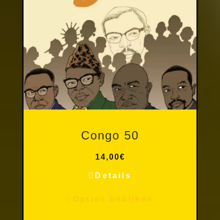
Andere publicaties
Congo 50
14,00
€
Details
Opties bekijken