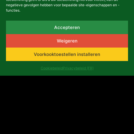
negatieve gevolgen hebben voor bepaalde site-eigenschappen en -
functies.
13,00
€
Details
Accepteren
In winkelmand
Weigeren
Voorkooktoestellen installeren
Cookiebeleid
Privacybeleid (FR)
Andere publicaties
Inzicht in en gebruik van