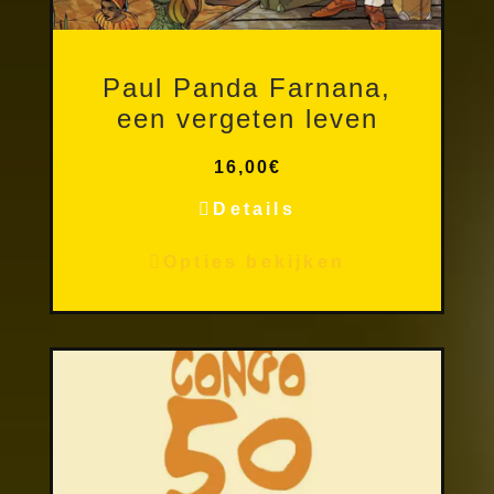
Andere publicaties
Paul Panda Farnana,
een vergeten leven
16,00
€
Details
Opties bekijken