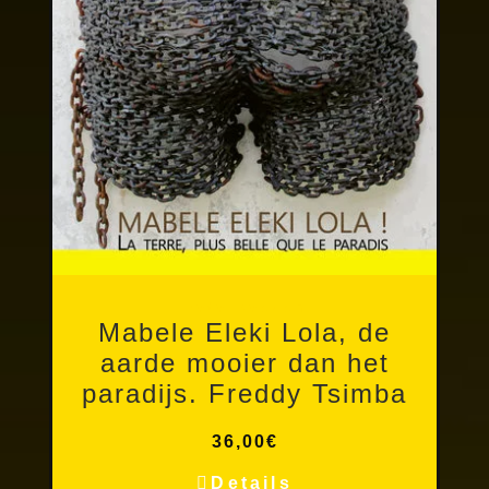
Foto boeken
Mabele Eleki Lola, de
aarde mooier dan het
paradijs. Freddy Tsimba
36,00
€
Details