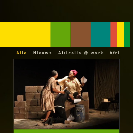
Alle
Nieuws
Africalia @ work
Africali