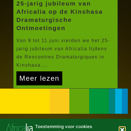
25-jarig jubileum van
Africalia op de Kinshasa
Dramaturgische
Ontmoetingen
Van 9 tot 11 juni vierden we het 25-
jarig jubileum van Africalia tijdens
de Rencontres Dramaturgiques in
Kinshasa....
Meer lezen
Toestemming voor cookies