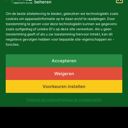
beheren
NIEUWSBRIEF
Om de beste sitebeleving te bieden, gebruiken we technologieën zoals
cookies om apparaatinformatie op te slaan en/of te raadplegen. Door
toestemming te geven voor deze technologieën kunnen we gegevens
zoals surfgedrag of unieke ID's op deze site verwerken. Als u geen
toestemming geeft of als u uw toestemming hiervoor intrekt, kan dit
negatieve gevolgen hebben voor bepaalde site-eigenschappen en -
asbl Africalia vzw
functies.
Congresstraat 13
1000 Brussel
België
Accepteren
africalia@africalia.be
+32 2 412 58 80
Weigeren
Voorkeuren instellen
Contact
Archief
Politique de cookies
Politique de confidentialité
Ethische code
Privacybeleid (FR)
Evaluatierapporten