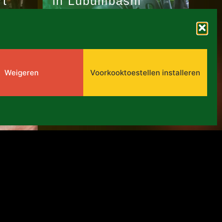
rt
in Lubumbashi
24 april 2026
Weigeren
Voorkooktoestellen installeren