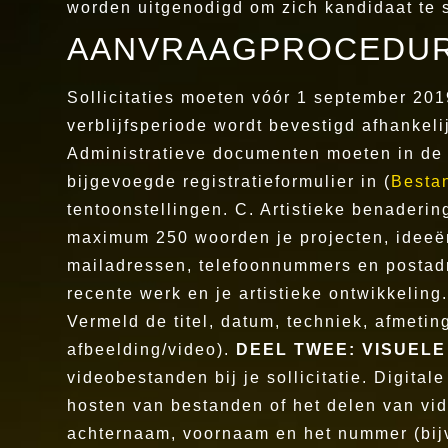
worden uitgenodigd om zich kandidaat te s
AANVRAAGPROCEDU
Sollicitaties moeten vóór 1 september 20
verblijfsperiode wordt bevestigd afhankel
Administratieve documenten moeten in de
bijgevoegde registratieformulier in (
Besta
tentoonstellingen. C. Artistieke benaderi
maximum 250 woorden je projecten, ideeë
mailadressen, telefoonnummers en postad
recente werk en je artistieke ontwikkeli
Vermeld de titel, datum, techniek, afmeti
afbeelding/video).
DEEL TWEE: VISUEL
videobestanden bij je sollicitatie. Digit
hosten van bestanden of het delen van vid
achternaam, voornaam en het nummer (bijv