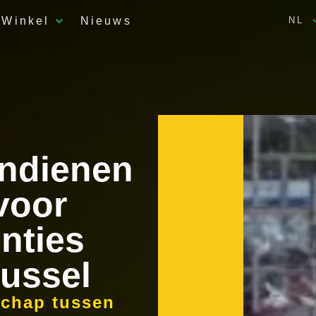
Winkel
Nieuws
NL
indienen
voor
enties
russel
schap tussen