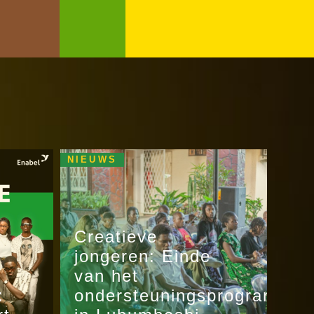
NIEUWS
Creatieve
jongeren: Einde
van het
:
ondersteuningsprogramma