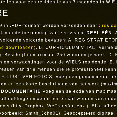
tellen voor een residentie van 3 maanden in WIEL
RE
19 in .PDF-formaat worden verzonden naar :
resid
ijk van de toekenning van een visum.
DEEL ÉÉN:
 volgende volgorde bevatten: A. REGISTRATIEFOR
nd downloaden
). B. CURRICULUM VITAE: Vermeld j
ng: Beschrijf in maximaal 250 woorden je werk. D
n en verwachtingen voor de WIELS residentie. E
ressen van drie mensen die je professioneel ken
ng. F. LIJST VAN FOTO'S: Voeg een genummerde lij
ngen en een korte beschrijving van het werk (maxi
E DOCUMENTATIE
Voeg een selectie van maximaal 
ale afbeeldingen moeten per e-mail worden verzond
eo's (bijv. Dropbox, WeTransfer, enz.). Elke afbe
oorbeeld: Smith_John01). Geaccepteerd digitaal 