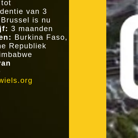
tot
identie van 3
Brussel is nu
jf:
3 maanden
en:
Burkina Faso,
he Republiek
Zimbabwe
van
9
iels.org