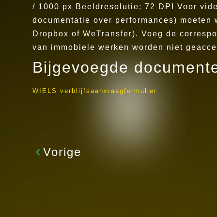
/ 1000 px Beeldresolutie: 72 DPI Voor vid
documentatie over performances) moeten wo
Dropbox of WeTransfer). Voeg de correspon
van immobiele werken worden niet geacc
Bijgevoegde document
WIELS verblijfsaanvraagformulier
Vorige