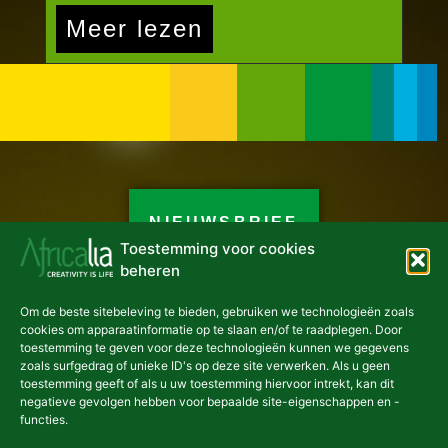
Meer lezen
NIEUWSBRIEF
Toestemming voor cookies
beheren
Om de beste sitebeleving te bieden, gebruiken we technologieën zoals
cookies om apparaatinformatie op te slaan en/of te raadplegen. Door
asbl Africalia vzw
toestemming te geven voor deze technologieën kunnen we gegevens
zoals surfgedrag of unieke ID's op deze site verwerken. Als u geen
Congresstraat 13
toestemming geeft of als u uw toestemming hiervoor intrekt, kan dit
1000 Brussel
negatieve gevolgen hebben voor bepaalde site-eigenschappen en -
België
functies.
africalia@africalia.be
+32 2 412 58 80